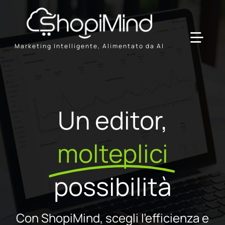
Skip
to
content
Toggl
Marketing Intelligente, Alimentato da AI
Navig
Solution
Un editor,
Resources & Partners
molteplici
Offerte
possibilità
Con ShopiMind, scegli l'efficienza e