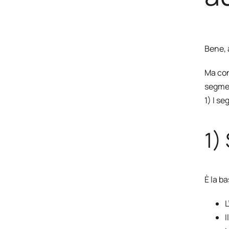
Bene, 
Ma con
segmen
1) I s
1)
È la b
L
I