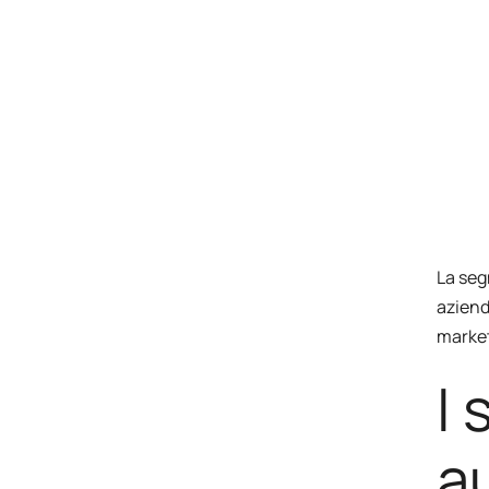
La seg
aziend
market
I
a