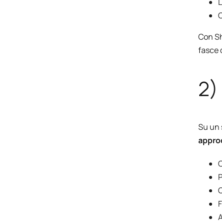
L
C
Con Sh
fasce 
2)
Su un 
appro
C
P
C
F
A