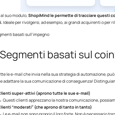
 al suo modulo,
ShopiMind le permette di tracciare questi c
i.
Ideale per rivolgersi, ad esempio, ai grandi acquirenti o per rila
egmenti basati sull’impegno
 Segmenti basati sul coi
tte le e-mail che invia nella sua strategia di automazione, può
i e adattare la sua comunicazione di conseguenza! Distinguia
lienti super-attivi (aprono tutte le sue e-mail)
 Questi clienti apprezzano la nostra comunicazione, possiamo
lienti “moderati” (che aprono di tanto in tanto)
 Le e-mail non sono proprio il loro forte. Non è necessario torm