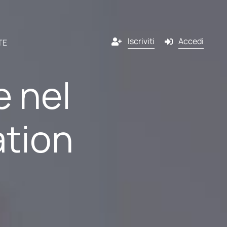
Iscriviti
Accedi
TE
 nel
Canali
tion
ndonato
Email
ner
g
SMS
ntare
liente
Pop-in
piMind?
scrizione
Push notification
 programma