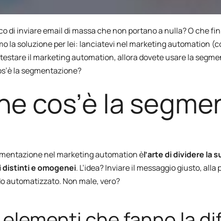
Partner
omatizzati, campagne e
Integrazioni e guide tecniche
clic
Rilancio cliente inattivo
ShopiMind
opiMind.
co di inviare email di massa che non portano a nulla? O che fi
o la soluzione per lei: lanciatevi nel marketing automation (
Retargeting Push Notifi
nte la strategia vincente con
 testare il marketing automation, allora dovete usare la segm
ato
s’è la segmentazione?
TUTTI I CASI D'U
he cos’è la segme
E NOSTRE
mentazione nel marketing automation è
l’arte di dividere la s
 distinti e omogenei
. L’idea? Inviare il messaggio giusto, all
o automatizzato. Non male, vero?
i elementi che fanno la di