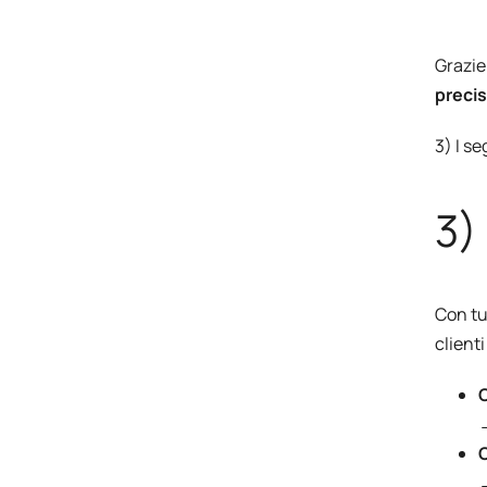
Grazie
precis
3) I s
3)
Con tu
client
C
→
C
→