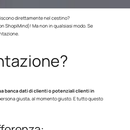
Contenuto intelligente sul sito
niscono direttamente nel cestino?
con ShopiMind)! Ma non in qualsiasi modo. Se
cation
entazione.
SO
ntazione?
ua banca dati di clienti o potenziali clienti in
a persona giusta, al momento giusto. E tutto questo
fferenza: