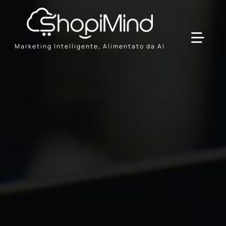
Skip
to
content
Toggl
Marketing Intelligente, Alimentato da AI
Navig
Solution
Resources & Partners
Offerte