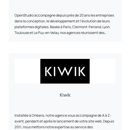
OpenStudio accompagne depuis près de 20 ans les entreprises
dans la conception, le développement et l’évolution de leurs
plateformes digitales. Basée à Paris, Clermont-Ferrand, Lyon,
Toulouse et Le Puy-en-Velay, nos agences réunissent des
expertises pointues au service de projets à forte valeur ajoutée.
OpenStudio structure son activité autour de trois cœurs de
métier : l’e-commerce, le développement de plateformes web
sur-mesure et l’intelligence artificielle. Trois domaines dans
lesquels nous mobilisons nos savoir-faire techniques et notre
capacité d’innovation. Nous concevons des sites web, des
plateformes e-commerce (B2B/B2C) et des applications
métiers, en nous appuyant sur des technologies open source.
Notre objectif : proposer des solutions performantes et
adaptées aux enjeux métiers de chaque client.
Kiwik
Installée à Orléans, notre agence vous accompagne de A à Z :
avant, pendant et après le lancement de votre site web. Depuis
2011, nous mettons notre expertise au service des