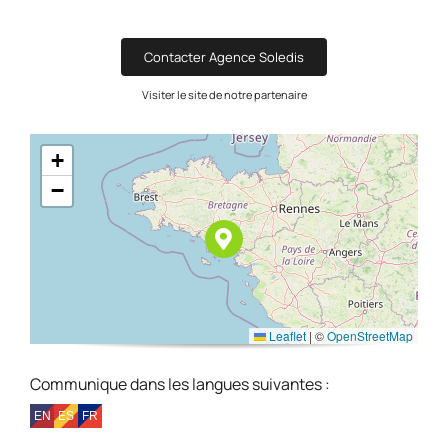
Contacter Agence Soledis
Visiter le site de notre partenaire
+
−
Leaflet
|
©
OpenStreetMap
Communique dans les langues suivantes :