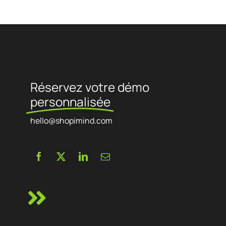
complexes.
Modules personnalisés, migration WooCommerce,
multistock, SEO, UX… Chaque ligne de code est pensée pour
booster vos conversions.
Mintfull, c’est l’agence PrestaShop qui parle le langage des e-
commerçants.
Réservez votre démo
personnalisée
hello@shopimind.com