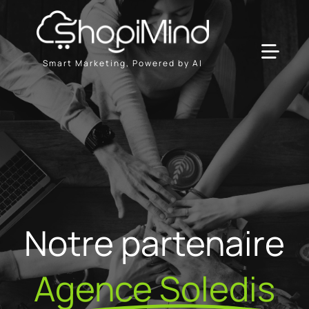
Passer
au
contenu
Toggl
Smart Marketing, Powered by AI
Navig
Solution
Ressources & Partenaires
Offres
Notre partenaire
Agence Soledis