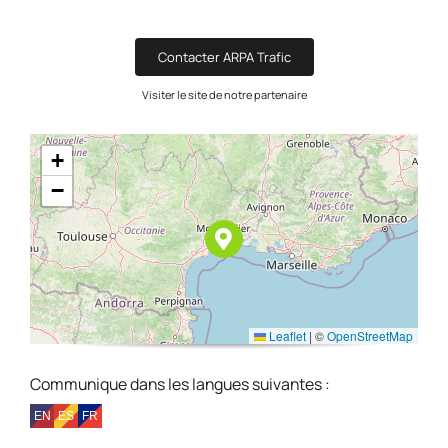
Contacter ARPA Trafic
Visiter le site de notre partenaire
+
−
Leaflet
|
©
OpenStreetMap
Communique dans les langues suivantes :