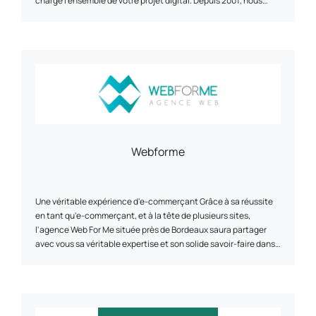
charge l’ensemble de votre projet digital. Depuis 2001, nous
accompagnons nos clients dans le déploiement de leur
stratégie en ligne à travers nos expertises métiers :
développement web, webdesign UI/UX et acquisition de trafic
(SEO, SEA & SMO). En tant qu'agence web, nous développons
des projets digitaux sur les différents CMS (Content
Management System) du marché pour lesquels nous sommes
certifiés (Prestashop, Wordpress, Magento, Joomla...) et
participons ainsi au développement de marques et des
entreprises internationales qui composent aujourd'hui le
paysage du made in France.
Webforme
Une véritable expérience d'e-commerçant Grâce à sa réussite
en tant qu'e-commerçant, et à la tête de plusieurs sites,
l'agence Web For Me située près de Bordeaux saura partager
avec vous sa véritable expertise et son solide savoir-faire dans
la vente en ligne. Vos projets auxquels nous croyons Nous vous
accompagnons au mieux dans vos projets, afin d'atteindre vos
objectifs fixés. L'agence Web For Me située près de Bordeaux
vous proposera ses services sur-mesure en fonction de vos
besoins, de la création de votre site internet au développement