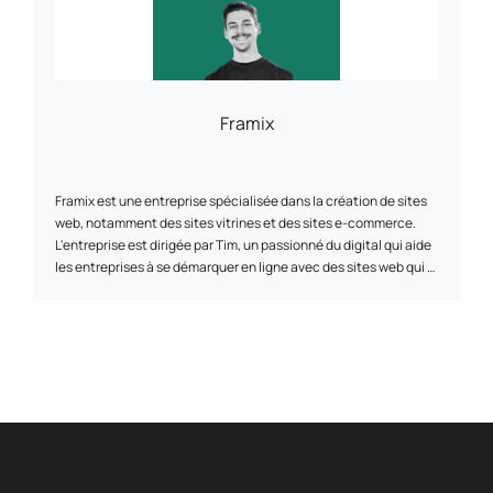
de vos campagnes en passant par l'intégration des
marketplaces. Une seule agence pour une multitude de
services Développement, graphisme, gestion de projet,
formation, web-marketing, publicité... L'agence Web For Me
située près de Bordeaux regroupe toutes les compétences
Framix
nécessaires à la réussite de votre projet. De la création à la
diffusion, à toutes les étapes de votre projet, nous sommes là
pour atteindre vos objectifs.
Framix est une entreprise spécialisée dans la création de sites
web, notamment des sites vitrines et des sites e-commerce.
L'entreprise est dirigée par Tim, un passionné du digital qui aide
les entreprises à se démarquer en ligne avec des sites web qui «
déchirent ».