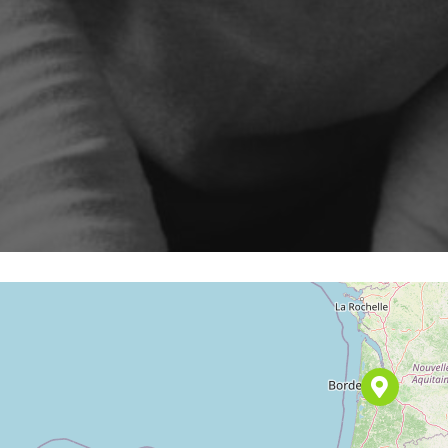
Partenaires
tomatisés, campagnes et
re de
Intégrations et guides techniques
ques clics
ShopiMind
Relance client inactif
ent la stratégie gagnante à
Retargeting Push Notifi
st avancé
TOUS LES CAS D
NOS FONCTIONNALITÉS