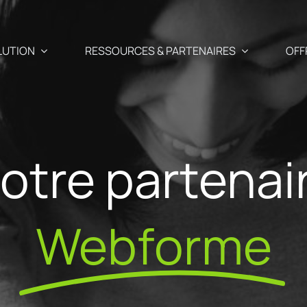
LUTION
RESSOURCES & PARTENAIRES
OFF
Cas d'usage
Partenair
otre partenai
Relance panier abando
pagnes newsletters, SMS et
n segmentées
Blog
Nos Partena
Cross-selling / Up-sellin
Webforme
t vidéos
Votre veille e-commerce &
ns prédictives
Pourquoi de
marketing à portée de clic
Mail anniversaire client
uits parfaitement adaptés
partenaire 
clients
ts 🗗
API – développeurs 🗗
Acquistion formulaire
anal
Rejoindre l
d’inscription