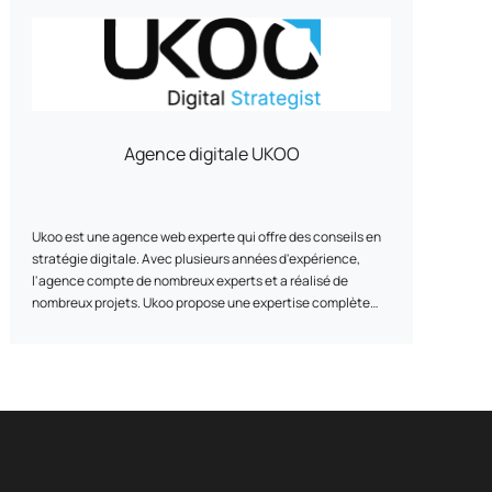
Agence digitale UKOO
Ukoo est une agence web experte qui offre des conseils en
stratégie digitale. Avec plusieurs années d'expérience,
l'agence compte de nombreux experts et a réalisé de
nombreux projets. Ukoo propose une expertise complète
pour élaborer et répondre aux besoins stratégiques digitaux
de ses clients, notamment dans les domaines de l'e-
commerce, du marketing digital et de la création de sites
vitrine L'agence met également en avant ses réalisations et
présente son équipe d'experts. Basée à Mulhouse, Ukoo est
joignable par téléphone ou via les réseaux sociaux.