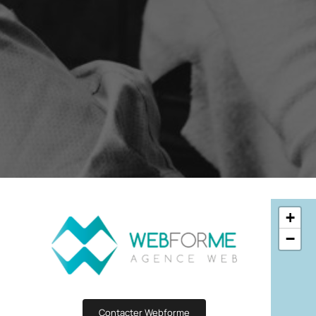
Boostez votre génération de leads avec des
Vos scénarios au
Découvrez et écrivez l’histoi
formulaires attractifs et ciblés
messages en quel
ShopiMind.
Éditeur de statistiques
A/B Test
Personnalisez l’affichage de vos KPI’s e-
Identifiez facilem
commerce selon vos objectifs et besoins
l’aide d’un A/B Te
Gestion des utilisateurs
TOUTES 
Des accès personnalisés pour les différents
membres de votre équipe
+
−
Contacter Webforme