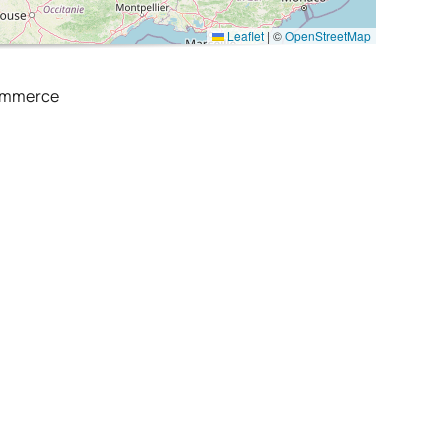
Leaflet
|
©
OpenStreetMap
commerce