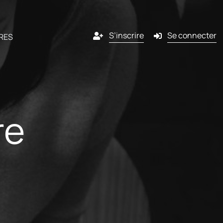
S’inscrire
Se connecter
RES
es
Canaux
re
nné
Email
ires
g
SMS
venir
Pop-in
ShopiMind ?
Push notification
e programme