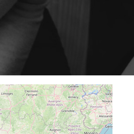
Smart content on site
cation
’USAGE