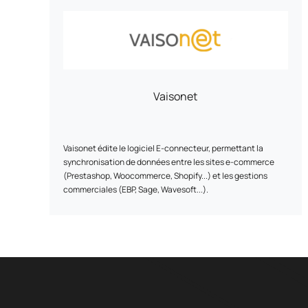
Vaisonet
Vaisonet édite le logiciel E-connecteur, permettant la
synchronisation de données entre les sites e-commerce
(Prestashop, Woocommerce, Shopify...) et les gestions
commerciales (EBP, Sage, Wavesoft...).
Cet outil e-commerce permet de faire communiquer en
quasi temps réel et de manière sécurisée, votre site e-
commerce avec votre logiciel de gestion commerciale. Fini
les doubles manipulations et erreurs de saisie : une mise à
jour d’un côté entraîne automatiquement la mise à jour de
l’autre.