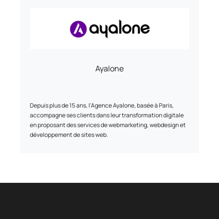
Ayalone
Depuis plus de 15 ans, l'Agence Ayalone, basée à Paris,
accompagne ses clients dans leur transformation digitale
en proposant des services de webmarketing, webdesign et
développement de sites web.
Nos services :
•⁠ ⁠Webmarketing : Nous élaborons des stratégies sur mesure
pour accroître votre visibilité en ligne et atteindre vos
objectifs commerciaux.
•⁠ ⁠Webdesign : Nous créons des designs ergonomiques et