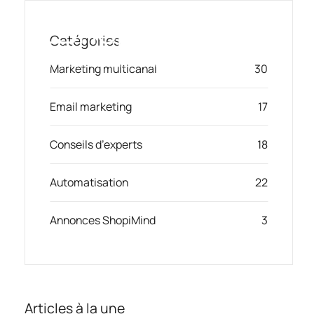
Passer
au
Catégories
contenu
Toggl
Smart Marketing, Powered by AI
Marketing multicanal
30
Navig
Email marketing
17
Solution
Conseils d’experts
18
Ressources & Partenaires
Automatisation
22
Offres
Annonces ShopiMind
3
Articles à la une