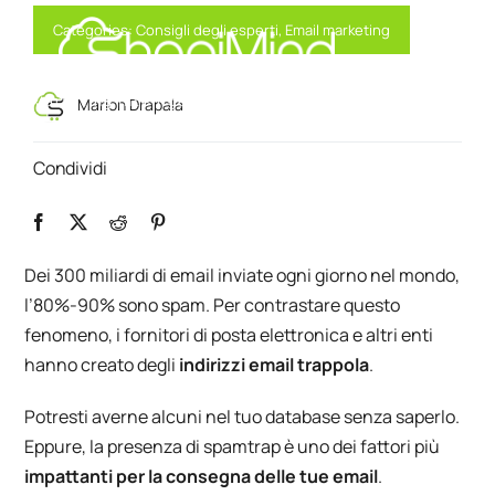
Skip
Categories:
Consigli degli esperti
,
Email marketing
to
content
Toggl
Marketing Intelligente, Alimentato da AI
Marion Drapala
Navig
Condividi
Solution
Resources & Partners
Dei 300 miliardi di email inviate ogni giorno nel mondo,
l’80%-90% sono spam
. Per contrastare questo
Offerte
fenomeno, i fornitori di posta elettronica e altri enti
hanno creato degli
indirizzi email trappola
.
Potresti averne alcuni nel tuo database senza saperlo.
Eppure, la presenza di spamtrap è uno dei fattori più
impattanti per la
consegna delle tue email
.