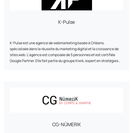
K-Pulse
K-Pulse est une agence de webmarketing basée à Orléans,
spécialisée dans la réussite du marketing digital et la croissance de
sites web. L'agence est composée de 5 personnes et est certifiée
Google Partner. Elle fait partie du groupe Kiwik, expert en stratégies
digitales. K-Pulse propose une gamme complète de services
marketing web sur-mesure, notamment le référencement naturel
(SEO), les campagnes publicitaires en ligne (SEA), l'animation des
réseaux sociaux et l'analyse de trafic (Web Analytics). L'agence met
en avant son accompagnement personnalisé, son expertise et son
agilité pour aider les entreprises à atteindre leurs objectifs. Elle
travaille avec des clients issus de divers secteurs et a développé des
partenariats avec des entreprises telles que Google, Semrush et
Prestashop.
CG-NÜMERIK