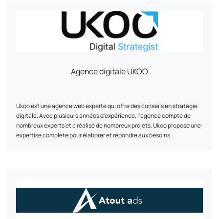
pouvoir réaliser un benchmark et apporter des idées aussi bien
point d’honneur à simplifier et à optimiser chaque projet pour rendre
business, marketing ou techniques.
l’aventure de l'e-commerce accessible et couronnée de succès.
Agence digitale UKOO
Ukoo est une agence web experte qui offre des conseils en stratégie
digitale. Avec plusieurs années d'expérience, l'agence compte de
nombreux experts et a réalisé de nombreux projets. Ukoo propose une
expertise complète pour élaborer et répondre aux besoins
stratégiques digitaux de ses clients, notamment dans les domaines
de l'e-commerce, du marketing digital et de la création de sites vitrine
L'agence met également en avant ses réalisations et présente son
équipe d'experts. Basée à Mulhouse, Ukoo est joignable par téléphone
ou via les réseaux sociaux.