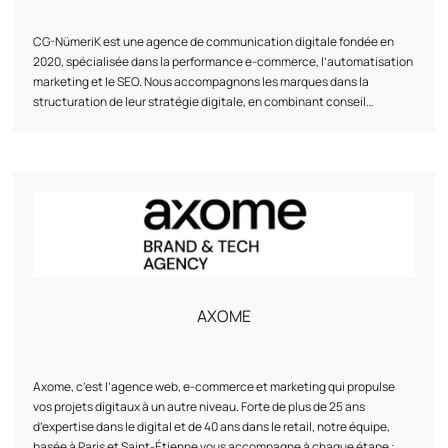
CG-NümeriK est une agence de communication digitale fondée en
2020, spécialisée dans la performance e-commerce, l’automatisation
marketing et le SEO. Nous accompagnons les marques dans la
structuration de leur stratégie digitale, en combinant conseil
stratégique, mise en œuvre technique et optimisation continue. De la
refonte d’un site à la mise en place de scénarios de marketing
automation, notre approche est pragmatique, centrée sur les
résultats, et adaptée aux réalités de chaque client. Basée entre l’Île-
de-France et La Rochelle, l’agence travaille avec des e-commerçants
de toute taille, avec une attention particulière portée à la relation
humaine, à l’agilité et à la fiabilité des solutions proposées.
AXOME
Axome, c’est l’agence web, e-commerce et marketing qui propulse
vos projets digitaux à un autre niveau. Forte de plus de 25 ans
d’expertise dans le digital et de 40 ans dans le retail, notre équipe,
basée à Paris et Saint-Étienne vous accompagne à chaque étape :