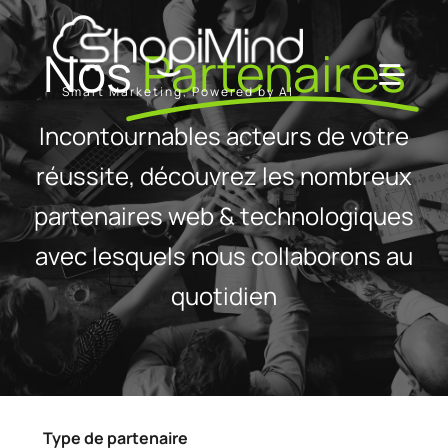
Passer
au
Nos
Partenaires
contenu
Toggl
Smart Marketing, Powered by AI
Navig
Incontournables acteurs de votre
Solution
réussite, découvrez les nombreux
partenaires web & technologiques
Ressources & Partenaires
avec lesquels nous collaborons au
Offres
quotidien
Type de partenaire