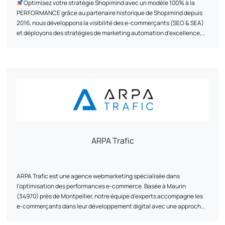
Optimisez votre stratégie Shopimind avec un modèle 100% à la
PERFORMANCE grâce au partenaire historique de Shopimind depuis
2016, nous développons la visibilité des e-commerçants (SEO & SEA)
et déployons des stratégies de marketing automation d'excellence,
grâce à des accompagnements sur-mesure basés sur un modèle à la
performance, pour transformer leur e-commerce en un véritable levier
Grâce à une méthodologie éprouvée et exclusive, nous avons déjà
de croissance durable.
accompagné +500 marques depuis 2011 en leur créant des
expériences clients exclusives et uniques grâce à une approche
data-driven.
Quelques références dont nous sommes fiers : Au vieux campeur,
Breizh Modelisme, Ojetables, Aménager ma maison, Tous Chalets,
Best Mobilier, Projet 13, Cflou, Oclope...
ARPA Trafic
ARPA Trafic est une agence webmarketing spécialisée dans
l'optimisation des performances e-commerce. Basée à Maurin
(34970) près de Montpellier, notre équipe d'experts accompagne les
e-commerçants dans leur développement digital avec une approche
stratégique et sur-mesure.