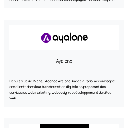
avant, pendant et après le lancement de votre solution. Nous veillons
à maîtriser chaque phase, du concept à l’après-lancement, en
mettant en place les moyens nécessaires pour vous aider à atteindre
vos objectifs.
Ayalone
Depuis plus de 15 ans, l'Agence Ayalone, basée à Paris, accompagne
ses clients dans leur transformation digitale en proposant des
services de webmarketing, webdesign et développement de sites
web.
Nos services :
•⁠ ⁠Webmarketing : Nous élaborons des stratégies sur mesure pour
accroître votre visibilité en ligne et atteindre vos objectifs