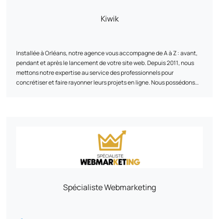
Discutons de vos ambitions ! Ensemble, nous pourrons élaborer une
stratégie sur mesure, parfaitement alignée avec vos objectifs.
Kiwik
Installée à Orléans, notre agence vous accompagne de A à Z : avant,
pendant et après le lancement de votre site web. Depuis 2011, nous
mettons notre expertise au service des professionnels pour
concrétiser et faire rayonner leurs projets en ligne. Nous possédons
un ADN technique fort : PrestaShop partenaire expert
,
Shopify, WooCommerce ou encore Symfony.
Chez Kiwik, chaque projet est une co-création. Nous privilégions une
approche sur-mesure pour innover, collaborer, et partager nos
compétences. L'objectif ? Vous offrir des solutions web qui répondent
à vos besoins et à vos objectifs. Kiwik : Votre partenaire e-commerce
expert et engagé à vos côtés !
Spécialiste Webmarketing