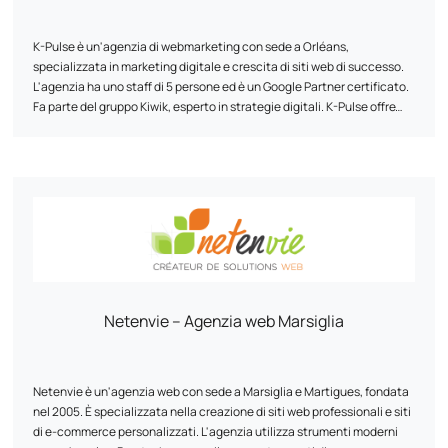
K-Pulse è un'agenzia di webmarketing con sede a Orléans,
specializzata in marketing digitale e crescita di siti web di successo.
L'agenzia ha uno staff di 5 persone ed è un Google Partner certificato.
Fa parte del gruppo Kiwik, esperto in strategie digitali. K-Pulse offre
una gamma completa di servizi di web marketing su misura, tra cui
ottimizzazione per i motori di ricerca (SEO), campagne pubblicitarie
online (SEA), social network e analisi del traffico (Web Analytics).
L'agenzia utilizza il suo supporto personalizzato, la sua esperienza e la
sua agilità per aiutare le aziende a raggiungere i loro obiettivi. Lavora
con clienti di diversi settori e ha sviluppato partnership con aziende
come Google, Semrush e Prestashop.
Netenvie – Agenzia web Marsiglia
Netenvie è un'agenzia web con sede a Marsiglia e Martigues, fondata
nel 2005. È specializzata nella creazione di siti web professionali e siti
di e-commerce personalizzati. L'agenzia utilizza strumenti moderni