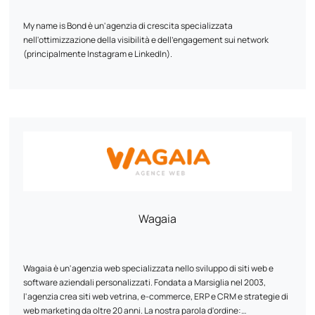
My name is Bond è un'agenzia di crescita specializzata
nell'ottimizzazione della visibilità e dell'engagement sui network
(principalmente Instagram e LinkedIn).
Dal 2020 aiutiamo e-tailer, agenzie di comunicazione, artisti, coach e
media a potenziare la loro presenza online e a sviluppare una
community qualificata senza ricorrere alla pubblicità a pagamento.
Grazie alla nostra esperienza in strategia, AI e automazione, offriamo
un servizio su misura per aiutare gli account Instagram dei nostri
clienti a crescere garantendo la sicurezza e la qualità delle
La nostra missione? Consentire ai nostri clienti di concentrarsi su ciò
interazioni. Combiniamo un approccio umano e tecnologico,
che è importante, mentre noi facciamo crescere la loro presenza su
consentendo a ciascun partner di massimizzare il proprio potenziale
Instagram in modo sostenibile e d'impatto.
attraverso soluzioni innovative e un follow-up personalizzato.
Wagaia
Wagaia è un'agenzia web specializzata nello sviluppo di siti web e
software aziendali personalizzati. Fondata a Marsiglia nel 2003,
l'agenzia crea siti web vetrina, e-commerce, ERP e CRM e strategie di
web marketing da oltre 20 anni. La nostra parola d'ordine: