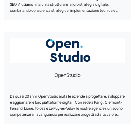
SEO. Aiutiamo i marchi a strutturare la loro strategia digitale,
combinando consulenza strategica, implementazione tecnica e
ottimizzazione continua. Dalla riprogettazione di un sito web alla
creazione di scenari di automazione del marketing, il nostro approccio
è pragmatico, incentrato sui risultati e adattato alle realtà di ciascun
cliente. Con sede tra la regione di Parigi e La Rochelle, l'agenzia lavora
con rivenditori online di tutte le dimensioni, con particolare
attenzione alle relazioni umane, all'agilità e all'affidabilità delle
soluzioni proposte.
OpenStudio
Da quasi 20 anni, OpenStudio aiuta le aziende a progettare, sviluppare
e aggiornare le loro piattaforme digitali. Con sede a Parigi, Clermont-
Ferrand, Lione, Tolosa e Le Puy-en-Velay, le nostre agenzie riuniscono
competenze all'avanguardia per realizzare progetti ad alto valore
aggiunto. L'attività di OpenStudio è strutturata intorno a tre aree
principali: e-commerce, sviluppo di piattaforme web personalizzate e
intelligenza artificiale. Si tratta di tre aree in cui attingiamo alle nostre