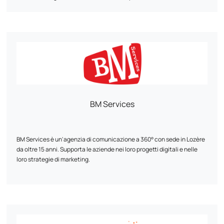
personalizzazione. Il nostro team di esperti in sviluppo digitale e
marketing progetta soluzioni uniche e personalizzate in base alle
esigenze specifiche di ogni cliente. Combiniamo le prestazioni
tecniche con la strategia digitale: UI/UX, ottimizzazione dei tunnel di
conversione, SEO e analisi dei dati per massimizzare la visibilità e i
risultati online.
BM Services
BM Services è un'agenzia di comunicazione a 360° con sede in Lozère
da oltre 15 anni. Supporta le aziende nei loro progetti digitali e nelle
loro strategie di marketing.
L'agenzia riunisce esperti nella creazione di siti web, nell'e-commerce
(PrestaShop), nella grafica e nel marketing digitale e offre soluzioni su
misura.
Offriamo un supporto completo, che comprende: ✓ SEO / GEO: