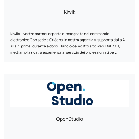
Kiwik
Kiwik: il vostro partner esperto e impegnato nel commercio
elettronico Con sede a Orléans, la nostra agenzia vi supporta dalla A
alla Z: prima, durante e dopo il lancio del vostro sito web. Dal 2011,
mettiamo la nostra esperienza al servizio dei professionisti per
realizzare i loro progetti online e farli brillare. Abbiamo un forte DNA
tecnico: partner esperto di PrestaShop
In Kiwik, ogni progetto è una co-creazione. Privilegiamo un approccio
, Shopify,
WooCommerce e Symfony.
su misura per innovare, collaborare e condividere le nostre
competenze. Il nostro obiettivo? Offrirvi soluzioni web che soddisfino
le vostre esigenze e i vostri obiettivi.
OpenStudio