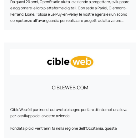
Da quasi 20 anni, OpenStudio aiuta le aziende a progettare, sviluppare
e aggiornare le loro piattaforme digitali. Con sede a Parigi, Clermont-
Ferrand, Lione, Tolosa e Le Puy-en-Velay, le nostre agenzie riuniscono
competenze all'avanguardia per realizzare progetti ad alto valore
aggiunto. L'attività di OpenStudio è strutturata intorno a tre aree
principali: e-commerce, sviluppo di piattaforme web personalizzate e
intelligenza artificiale. Si tratta di tre aree in cui attingiamo alle nostre
competenze tecniche e alla nostra capacità di innovazione.
Progettiamo siti web, piattaforme di e-commerce (B2B/B2C) e
applicazioni aziendali, basate su tecnologie open source. Il nostro
obiettivo è quello di offrire soluzioni ad alte prestazioni e su misura per
le sfide aziendali di ciascun cliente.
CIBLEWEB.COM
CibleWeb è il partner di cui avete bisogno per fare di Internet una leva
per lo sviluppo della vostra azienda.
Fondata più di vent'anni fa nella regione dell'Occitania, questa
agenzia digitale specializzata nell'ottimizzazione dei motori di ricerca