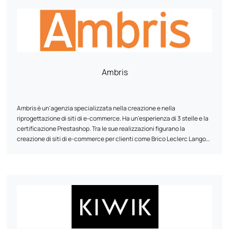
Siete pronti a dare una spinta al vostro marketing digitale?
Contattateci subito o scoprite le nostre soluzioni sul nostro sito web!
Ambris
Ambris è un'agenzia specializzata nella creazione e nella
riprogettazione di siti di e-commerce. Ha un'esperienza di 3 stelle e la
certificazione Prestashop. Tra le sue realizzazioni figurano la
creazione di siti di e-commerce per clienti come Brico Leclerc Langon
e Equipement Direct, nonché la riprogettazione del sito Phénix Airsoft.
Oltre ai servizi di progettazione di siti di e-commerce, Ambris offre
anche servizi di progettazione di siti vetrina, identità visiva e
webmarketing. Il team ha sede a Gradignan (Bordeaux) ed è
disponibile per telefono e via e-mail per collaborare ai progetti.