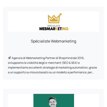
Spécialiste Webmarketing
Agenzia di Webmarketing Partner di Shopimind dal 2016,
sviluppiamo la visibilità degli e-merchant (SEO & SEA) e
implementiamo eccellenti strategie di marketing automation, grazie
a un supporto su misura basato su un modello a performance, per
trasformare il loro e-commerce in una vera e propria leva di crescita
sostenibile.
Grazie a una metodologia comprovata ed esclusiva, dal 2011 abbiamo
già supportato +500 marchi, creando per loro esperienze esclusive e
uniche per i clienti con un approccio data-driven.
Alcune referenze di cui siamo orgogliosi: Au vieux campeur, Breizh
Modelisme, Ojetables, Aménager ma maison, Tous Chalets, Best