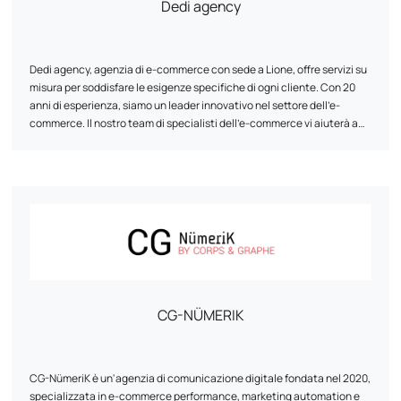
Dedi agency
Dedi agency, agenzia di e-commerce con sede a Lione, offre servizi su
misura per soddisfare le esigenze specifiche di ogni cliente. Con 20
anni di esperienza, siamo un leader innovativo nel settore dell'e-
commerce. Il nostro team di specialisti dell'e-commerce vi aiuterà a
progettare e riprogettare il vostro sito web, garantendo la
compatibilità multipiattaforma, la velocità ottimale e una maggiore
sicurezza. Grazie alla nostra metodologia comprovata e al
monitoraggio regolare, l'agenzia Dedi vi aiuta a raggiungere i vostri
obiettivi e a ottimizzare il valore di vita dei vostri clienti.
CG-NÜMERIK
CG-NümeriK è un'agenzia di comunicazione digitale fondata nel 2020,
specializzata in e-commerce performance, marketing automation e