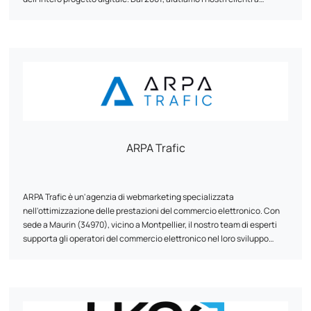
implementare la loro strategia online grazie alle nostre competenze
commerciali: sviluppo web, web design UI/UX e acquisizione di traffico
(SEO, SEA e SMO). Come web agency, sviluppiamo progetti digitali sui
diversi CMS (Content Management Systems) presenti sul mercato
per i quali siamo certificati (Prestashop, Wordpress, Magento, Joomla,
ecc.), contribuendo allo sviluppo dei marchi e delle aziende
internazionali che compongono l'attuale panorama del made in
France.
ARPA Trafic
ARPA Trafic è un'agenzia di webmarketing specializzata
nell'ottimizzazione delle prestazioni del commercio elettronico. Con
sede a Maurin (34970), vicino a Montpellier, il nostro team di esperti
supporta gli operatori del commercio elettronico nel loro sviluppo
digitale con un approccio strategico e su misura.
Offriamo un supporto completo per i siti di e-commerce sviluppati su
PrestaShop, Shopify e WooCommerce: - SEO (ottimizzazione per i
motori di ricerca): miglioramento del posizionamento e della visibilità
organica - SEA (pubblicità a pagamento): gestione di campagne