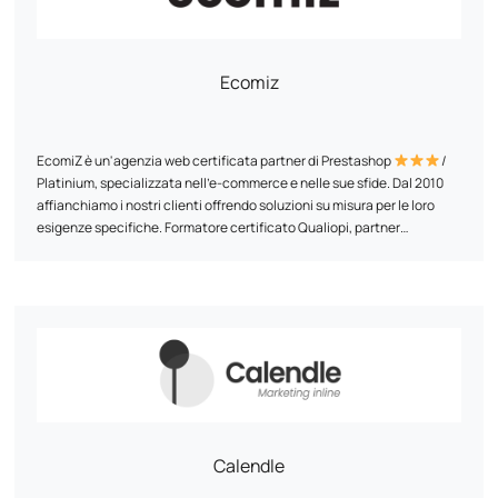
Ecomiz
EcomiZ è un'agenzia web certificata partner di Prestashop
/
Platinium, specializzata nell'e-commerce e nelle sue sfide. Dal 2010
affianchiamo i nostri clienti offrendo soluzioni su misura per le loro
esigenze specifiche. Formatore certificato Qualiopi, partner
certificato Goole, agenzia partner SEMRUSH. Supportiamo gli e-
merchant nei loro progetti al di là del semplice aspetto tecnico. Ci
Il nostro impegno? Offrire i migliori servizi al miglior prezzo,
piace immergerci nel progetto per poterlo analizzare e fornire idee
combinando competenza tecnica e approccio strategico. Per noi è un
commerciali, di marketing e tecniche.
punto d'onore semplificare e ottimizzare ogni progetto per rendere
l'avventura dell'e-commerce accessibile e di successo.
Calendle