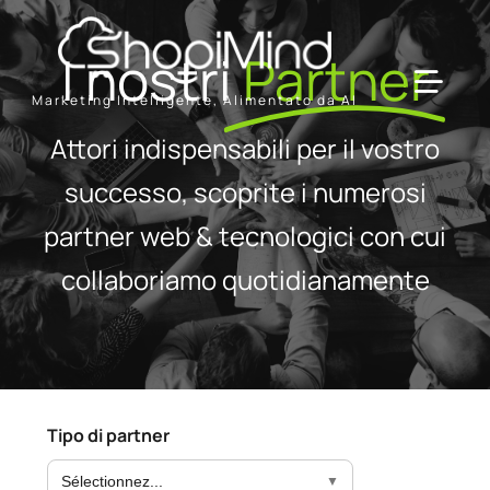
Skip
to
I nostri
Partner
content
Toggl
Marketing Intelligente, Alimentato da AI
Navig
Attori indispensabili per il vostro
Solution
successo, scoprite i numerosi
partner web & tecnologici con cui
Resources & Partners
collaboriamo quotidianamente
Offerte
Tipo di partner
Sélectionnez...