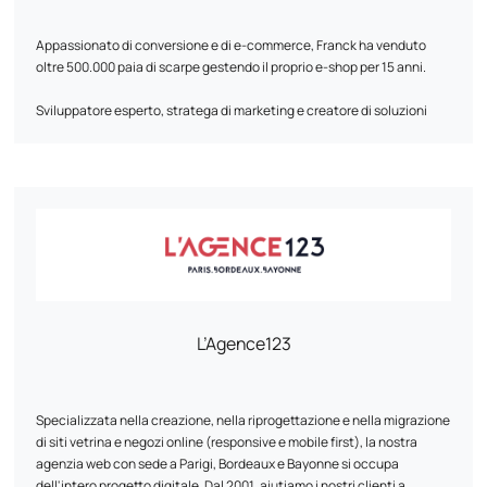
Appassionato di conversione e di e-commerce, Franck ha venduto
oltre 500.000 paia di scarpe gestendo il proprio e-shop per 15 anni.
Sviluppatore esperto, stratega di marketing e creatore di soluzioni
digitali su misura, sarà una risorsa fondamentale per la vostra
crescita.
Il suo approccio si basa su un'analisi dettagliata delle esigenze delle
aziende e dei loro dati. Grazie alla sua esperienza, conosce a fondo i
dettagli dell'e-commerce e sa come decifrare il comportamento dei
consumatori per ottimizzare ogni fase del customer journey, dalla
prima interazione fino alla conversione.
Parliamo delle vostre ambizioni! Insieme possiamo sviluppare una
strategia su misura perfettamente in linea con i vostri obiettivi.
L’Agence123
Specializzata nella creazione, nella riprogettazione e nella migrazione
di siti vetrina e negozi online (responsive e mobile first), la nostra
agenzia web con sede a Parigi, Bordeaux e Bayonne si occupa
dell'intero progetto digitale. Dal 2001, aiutiamo i nostri clienti a