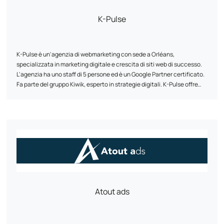
Che siate un'agenzia in cerca di affidabilità per i vostri clienti o un
K-Pulse
commerciante in cerca di tranquillità, Profileo è qui per rendere il
vostro negozio una leva di performance sostenibile.
K-Pulse è un'agenzia di webmarketing con sede a Orléans,
specializzata in marketing digitale e crescita di siti web di successo.
L'agenzia ha uno staff di 5 persone ed è un Google Partner certificato.
Fa parte del gruppo Kiwik, esperto in strategie digitali. K-Pulse offre
una gamma completa di servizi di web marketing su misura, tra cui
ottimizzazione per i motori di ricerca (SEO), campagne pubblicitarie
online (SEA), social network e analisi del traffico (Web Analytics).
L'agenzia utilizza il suo supporto personalizzato, la sua esperienza e la
sua agilità per aiutare le aziende a raggiungere i loro obiettivi. Lavora
con clienti di diversi settori e ha sviluppato partnership con aziende
come Google, Semrush e Prestashop.
Atout ads