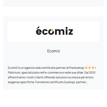
Ecomiz
EcomiZ è un'agenzia web certificata partner di Prestashop
/
Platinium, specializzata nell'e-commerce e nelle sue sfide. Dal 2010
affianchiamo i nostri clienti offrendo soluzioni su misura per le loro
esigenze specifiche. Formatore certificato Qualiopi, partner
certificato Goole, agenzia partner SEMRUSH. Supportiamo gli e-
merchant nei loro progetti al di là del semplice aspetto tecnico. Ci
Il nostro impegno? Offrire i migliori servizi al miglior prezzo,
piace immergerci nel progetto per poterlo analizzare e fornire idee
combinando competenza tecnica e approccio strategico. Per noi è un
commerciali, di marketing e tecniche.
punto d'onore semplificare e ottimizzare ogni progetto per rendere
l'avventura dell'e-commerce accessibile e di successo.