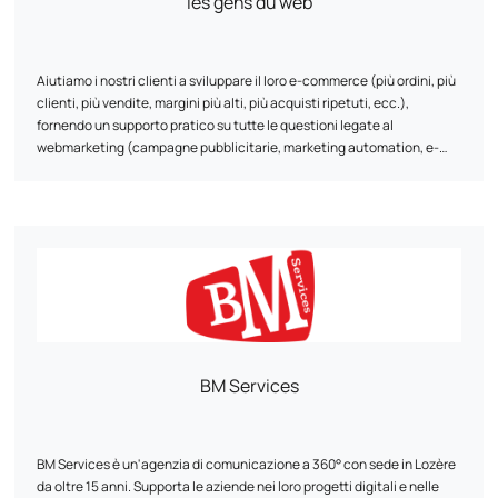
les gens du web
Aiutiamo i nostri clienti a sviluppare il loro e-commerce (più ordini, più
clienti, più vendite, margini più alti, più acquisti ripetuti, ecc.),
fornendo un supporto pratico su tutte le questioni legate al
webmarketing (campagne pubblicitarie, marketing automation, e-
reputation, monitoraggio/direzione dell'e-commerce,
referenziamento naturale, conversione dei visitatori, acquisti ripetuti,
tracciamento, data science, ecc.)
BM Services
BM Services è un'agenzia di comunicazione a 360° con sede in Lozère
da oltre 15 anni. Supporta le aziende nei loro progetti digitali e nelle