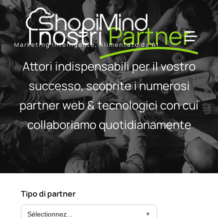
Skip
to
I nostri
Partner
content
Toggl
Marketing Intelligente, Alimentato da AI
Navig
Attori indispensabili per il vostro
Solution
successo, scoprite i numerosi
partner web & tecnologici con cui
Resources & Partners
collaboriamo quotidianamente
Offerte
Tipo di partner
Sélectionnez...