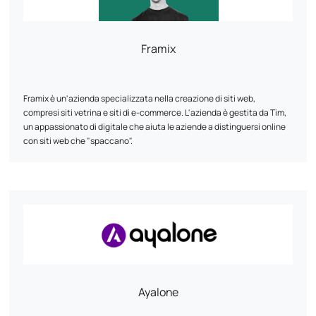
sui motori di ricerca.
CibleWeb ha una riconosciuta esperienza nell'implementazione di
Framix
strategie digitali e può aiutarvi a definire e implementare la vostra
strategia digitale complessiva.
3.000 clienti si sono già affidati a loro: perché non dovreste farlo
Framix è un'azienda specializzata nella creazione di siti web,
anche voi?
compresi siti vetrina e siti di e-commerce. L'azienda è gestita da Tim,
un appassionato di digitale che aiuta le aziende a distinguersi online
con siti web che "spaccano".
Ayalone