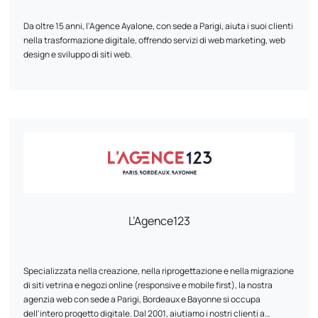
Da oltre 15 anni, l'Agence Ayalone, con sede a Parigi, aiuta i suoi clienti
nella trasformazione digitale, offrendo servizi di web marketing, web
design e sviluppo di siti web.
I nostri servizi :
- Webmarketing: sviluppiamo strategie su misura per aumentare la
vostra visibilità online e raggiungere i vostri obiettivi commerciali.
- Web design: creiamo design ergonomici ed estetici che riflettono
l'identità unica del vostro marchio.
- Sviluppo di siti web: sviluppiamo siti web ad alte prestazioni su
misura per le vostre esigenze specifiche.
L’Agence123
Il nostro approccio:
- Competenza: il nostro team monitora le tendenze del web per
Specializzata nella creazione, nella riprogettazione e nella migrazione
consigliarvi e proporvi sviluppi continui.
di siti vetrina e negozi online (responsive e mobile first), la nostra
agenzia web con sede a Parigi, Bordeaux e Bayonne si occupa
- Servizio personalizzato: in Ayalone, un project manager dedicato è il
dell'intero progetto digitale. Dal 2001, aiutiamo i nostri clienti a