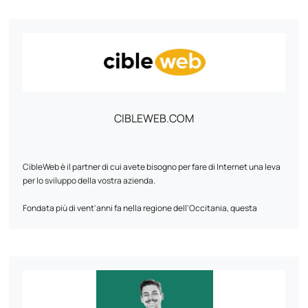
CIBLEWEB.COM
CibleWeb è il partner di cui avete bisogno per fare di Internet una leva
per lo sviluppo della vostra azienda.
Fondata più di vent'anni fa nella regione dell'Occitania, questa
agenzia digitale specializzata nell'ottimizzazione dei motori di ricerca
e nel web marketing vi offre servizi di qualità e su misura per le vostre
esigenze specifiche.
Il nostro team è esperto nella creazione di siti web e siti di e-
commerce ad alto valore aggiunto. Creano contenuti di grande
impatto e ottimizzati per la SEO per massimizzare la vostra visibilità