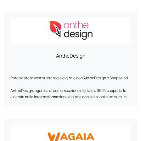
Oltre ai servizi di progettazione di siti di e-commerce, Ambris offre
anche servizi di progettazione di siti vetrina, identità visiva e
webmarketing. Il team ha sede a Gradignan (Bordeaux) ed è
disponibile per telefono e via e-mail per collaborare ai progetti.
AntheDesign
Potenziate la vostra strategia digitale con AntheDesign e ShopiMind
AntheDesign, agenzia di comunicazione digitale a 360°, supporta le
aziende nella loro trasformazione digitale con soluzioni su misura. In
collaborazione con ShopiMind, ottimizziamo il vostro marketing
digitale per aumentare l'acquisizione e la fidelizzazione dei clienti.
La nostra esperienza al servizio della vostra performance:
- Creazione e riprogettazione di siti web eco-responsabili e ottimizzati
per la SEO per massimizzare la vostra visibilità. - Marketing