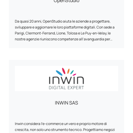
OpenStudio
Da quasi 20 anni, OpenStudio aiuta le aziende a progettare,
sviluppare e aggiornare le loro piattaforme digitali. Con sede a
Parigi, Clermont-Ferrand, Lione, Tolosa e Le Puy-en-Velay, le
nostre agenzie riuniscono competenze all'avanguardia per
realizzare progetti ad alto valore aggiunto. L'attività di
OpenStudio è strutturata intorno a tre aree principali: e-
commerce, sviluppo di piattaforme web personalizzate e
intelligenza artificiale. Si tratta di tre aree in cui attingiamo alle
nostre competenze tecniche e alla nostra capacità di
innovazione. Progettiamo siti web, piattaforme di e-commerce
(B2B/B2C) e applicazioni aziendali, basate su tecnologie open
source. Il nostro obiettivo è quello di offrire soluzioni ad alte
prestazioni e su misura per le sfide aziendali di ciascun cliente.
INWIN SAS
Inwin considera l'e-commerce un vero e proprio motore di
crescita, non solo uno strumento tecnico. Progettiamo negozi