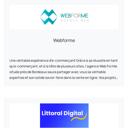
tecniche con la strategia digitale: UI/UX, ottimizzazione dei tunnel di
conversione, SEO e analisi dei dati per massimizzare la visibilità e i
risultati online.
Webforme
Une véritable expérience d'e-commerçant Grâce à sa réussite en tant
qu'e-commerçant, et à la tête de plusieurs sites, l'agence Web For Me
située près de Bordeaux saura partager avec vous sa véritable
expertise et son solide savoir-faire dans la vente en ligne. Vos projets
auxquels nous croyons Nous vous accompagnons au mieux dans vos
projets, afin d'atteindre vos objectifs fixés. L'agence Web For Me
située près de Bordeaux vous proposera ses services sur-mesure en
fonction de vos besoins, de la création de votre site internet au
développement de vos campagnes en passant par l'intégration des
marketplaces. Une seule agence pour une multitude de services
Développement, graphisme, gestion de projet, formation, web-
marketing, publicité... L'agence Web For Me située près de Bordeaux