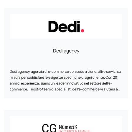
Dedi agency
Dedi agency, agenzia di e-commerce con sede a Lione, offre servizi su
misura per soddisfare le esigenze specifiche di ogni cliente. Con 20
anni di esperienza, siamo un leader innovativo nel settore dell'e-
commerce. Il nostro team di specialisti dell'e-commerce vi aiuterà a
progettare e riprogettare il vostro sito web, garantendo la
compatibilità multipiattaforma, la velocità ottimale e una maggiore
sicurezza. Grazie alla nostra metodologia comprovata e al
monitoraggio regolare, l'agenzia Dedi vi aiuta a raggiungere i vostri
obiettivi e a ottimizzare il valore di vita dei vostri clienti.