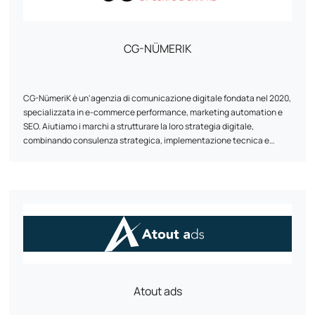
CG-NÜMERIK
CG-NümeriK è un'agenzia di comunicazione digitale fondata nel 2020,
specializzata in e-commerce performance, marketing automation e
SEO. Aiutiamo i marchi a strutturare la loro strategia digitale,
combinando consulenza strategica, implementazione tecnica e
ottimizzazione continua. Dalla riprogettazione di un sito web alla
creazione di scenari di automazione del marketing, il nostro approccio
è pragmatico, incentrato sui risultati e adattato alle realtà di ciascun
cliente. Con sede tra la regione di Parigi e La Rochelle, l'agenzia lavora
con rivenditori online di tutte le dimensioni, con particolare
attenzione alle relazioni umane, all'agilità e all'affidabilità delle
soluzioni proposte.
Atout ads