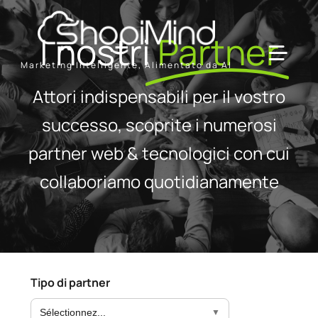
Skip
to
I nostri
Partner
content
Toggl
Marketing Intelligente, Alimentato da AI
Navig
Attori indispensabili per il vostro
Solution
successo, scoprite i numerosi
partner web & tecnologici con cui
Resources & Partners
collaboriamo quotidianamente
Offerte
Tipo di partner
Sélectionnez...