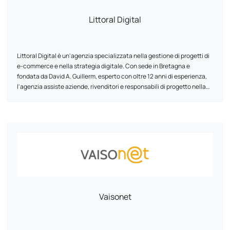
regroupe toutes les compétences nécessaires à la réussite de votre
projet. De la création à la diffusion, à toutes les étapes de votre projet,
Littoral Digital
nous sommes là pour atteindre vos objectifs.
Littoral Digital è un'agenzia specializzata nella gestione di progetti di
e-commerce e nella strategia digitale. Con sede in Bretagna e
fondata da David A. Guillerm, esperto con oltre 12 anni di esperienza,
l'agenzia assiste aziende, rivenditori e responsabili di progetto nella
creazione o riprogettazione di siti web (Prestashop, Shopify,
WordPress), nell'ottimizzazione SEO, nel marketing digitale, nella
scelta di soluzioni tecniche e nel monitoraggio delle prestazioni. Un
approccio umano, accessibile e sostenibile, per migliorare la vostra
visibilità online.
Vaisonet