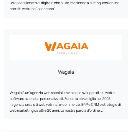
un appassionato di digitale che aiuta le aziende a distinguersi online
con siti web che "spaccano".
Wagaia
Wagaia è un'agenzia web specializzata nello sviluppo di siti web e
software aziendali personalizzati. Fondata a Marsiglia nel 2003,
l'agenzia crea siti web vetrina, e-commerce, ERP e CRM e strategie di
web marketing da oltre 20 anni. La nostra parola d'ordine:
personalizzazione. Il nostro team di esperti in sviluppo digitale e
marketing progetta soluzioni uniche e personalizzate in base alle
esigenze specifiche di ogni cliente. Combiniamo le prestazioni