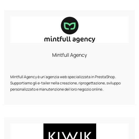
dell'e-commerce, del marketing digitale e della creazione di siti
vetrina. L'agenzia sottolinea inoltre i suoi successi e presenta il suo
team di esperti. Con sede a Mulhouse, Ukoo può essere contattata
telefonicamente o tramite i social network.
Mintfull Agency
Mintfull Agency è un'agenzia web specializzata in PrestaShop.
Supportiamo gli e-tailer nella creazione, riprogettazione, sviluppo
personalizzato e manutenzione del loro negozio online.
La nostra priorità: un sito veloce, performante e ottimizzato per le
vendite. Lavoriamo principalmente su PrestaShop 1.7 e 8, con una
riconosciuta esperienza in progetti tecnici complessi.
Moduli personalizzati, migrazione WooCommerce, multistock, SEO,
UX... Ogni riga di codice è pensata per aumentare le conversioni.