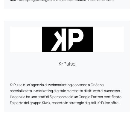
implementare la loro strategia online grazie alle nostre competenze
commerciali: sviluppo web, web design UI/UX e acquisizione di traffico
(SEO, SEA e SMO). Come web agency, sviluppiamo progetti digitali sui
diversi CMS (Content Management Systems) presenti sul mercato
per i quali siamo certificati (Prestashop, Wordpress, Magento, Joomla,
ecc.), contribuendo allo sviluppo dei marchi e delle aziende
internazionali che compongono l'attuale panorama del made in
France.
K-Pulse
K-Pulse è un'agenzia di webmarketing con sede a Orléans,
specializzata in marketing digitale e crescita di siti web di successo.
L'agenzia ha uno staff di 5 persone ed è un Google Partner certificato.
Fa parte del gruppo Kiwik, esperto in strategie digitali. K-Pulse offre
una gamma completa di servizi di web marketing su misura, tra cui
ottimizzazione per i motori di ricerca (SEO), campagne pubblicitarie
online (SEA), social network e analisi del traffico (Web Analytics).
L'agenzia utilizza il suo supporto personalizzato, la sua esperienza e la
sua agilità per aiutare le aziende a raggiungere i loro obiettivi. Lavora