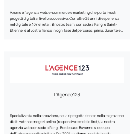
Axome è l'agenzia web, e-commerce e marketing che porta i vostri
progetti digitali al livello successivo. Con oltre 25 anni di esperienza
nel digitale e 40 nel retail, il nostro team, con sede a Parigi e Saint-
Étienne, è al vostro fianco in ogni fase del percorso: prima, durante e
dopo il lancio della vostra soluzione. Ci preoccupiamo di controllare
ogni fase, dall'ideazione al post-lancio, mettendo in campo le risorse
necessarie per aiutarvi a raggiungere i vostri obiettivi.
L’Agence123
Specializzata nella creazione, nella riprogettazione e nella migrazione
di siti vetrina e negozi online (responsive e mobile first), la nostra
agenzia web con sede a Parigi, Bordeaux e Bayonne si occupa
dell'intero progetto digitale. Dal 2001, aiutiamo i nostri clienti a