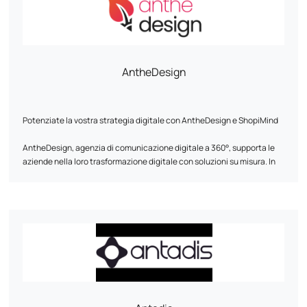
AntheDesign
Potenziate la vostra strategia digitale con AntheDesign e ShopiMind
AntheDesign, agenzia di comunicazione digitale a 360°, supporta le
aziende nella loro trasformazione digitale con soluzioni su misura. In
collaborazione con ShopiMind, ottimizziamo il vostro marketing
digitale per aumentare l'acquisizione e la fidelizzazione dei clienti.
La nostra esperienza al servizio della vostra performance:
- Creazione e riprogettazione di siti web eco-responsabili e ottimizzati
per la SEO per massimizzare la vostra visibilità. - Marketing
automation e strategia di e-mailing in sinergia con ShopiMind per
acquisire traffico qualificato e convertire i visitatori in clienti fedeli. -
Contenuti digitali coinvolgenti: redazione di articoli di blog, schede