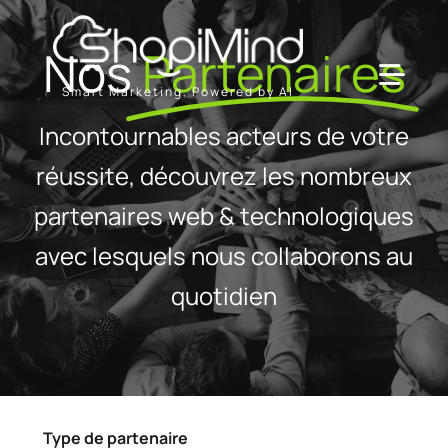
Passer
au
Nos
Partenaires
contenu
Toggl
Smart Marketing, Powered by AI
Navig
Incontournables acteurs de votre
Solution
réussite, découvrez les nombreux
partenaires web & technologiques
Ressources & Partenaires
avec lesquels nous collaborons au
Offres
quotidien
Type de partenaire