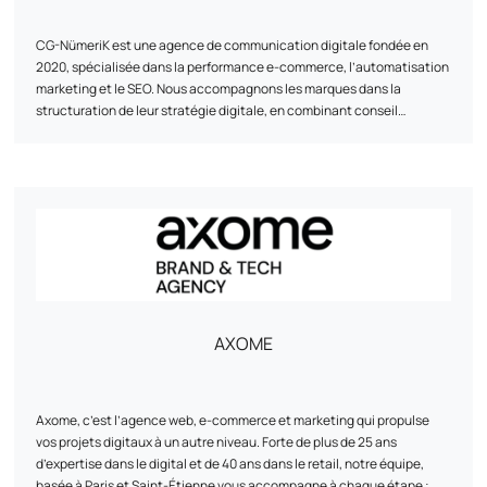
CG-NümeriK est une agence de communication digitale fondée en
2020, spécialisée dans la performance e-commerce, l’automatisation
marketing et le SEO. Nous accompagnons les marques dans la
structuration de leur stratégie digitale, en combinant conseil
stratégique, mise en œuvre technique et optimisation continue. De la
refonte d’un site à la mise en place de scénarios de marketing
automation, notre approche est pragmatique, centrée sur les
résultats, et adaptée aux réalités de chaque client. Basée entre l’Île-
de-France et La Rochelle, l’agence travaille avec des e-commerçants
de toute taille, avec une attention particulière portée à la relation
humaine, à l’agilité et à la fiabilité des solutions proposées.
AXOME
Axome, c’est l’agence web, e-commerce et marketing qui propulse
vos projets digitaux à un autre niveau. Forte de plus de 25 ans
d’expertise dans le digital et de 40 ans dans le retail, notre équipe,
basée à Paris et Saint-Étienne vous accompagne à chaque étape :