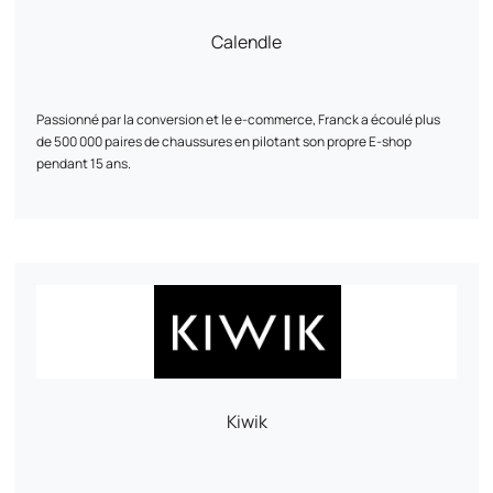
Best Mobilier, Projet 13, Cflou, Oclope...
Calendle
Passionné par la conversion et le e-commerce, Franck a écoulé plus
de 500 000 paires de chaussures en pilotant son propre E-shop
pendant 15 ans.
Développeur aguerri, stratège marketing et créateur de solutions
digitales sur mesure, il deviendra un atout clé pour votre croissance.
Son approche repose sur une fine analyse des besoins des entreprises
et de leurs données. Fort de son expérience, il maîtrise les rouages du
commerce en ligne et sait décrypter le comportement des
consommateurs pour optimiser chaque étape du parcours client, de
la première interaction jusqu'à la conversion.
Discutons de vos ambitions ! Ensemble, nous pourrons élaborer une
stratégie sur mesure, parfaitement alignée avec vos objectifs.
Kiwik