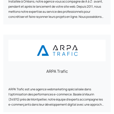
Installée à Orléans, notre agence vous accompagne de A à Z : avant,
pendant et après le lancement de votre site web. Depuis 2011, nous
mettons notre expertise au service des professionnels pour
concrétiser et faire rayonner leurs projets en ligne. Nous possédons
un ADN technique fort : PrestaShop partenaire expert
,
Shopify, WooCommerce ou encore Symfony.
Chez Kiwik, chaque projet est une co-création. Nous privilégions une
approche sur-mesure pour innover, collaborer, et partager nos
compétences. L'objectif ? Vous offrir des solutions web qui répondent
à vos besoins et à vos objectifs. Kiwik : Votre partenaire e-commerce
expert et engagé à vos côtés !
ARPA Trafic
ARPA Trafic est une agence webmarketing spécialisée dans
l'optimisation des performances e-commerce. Basée à Maurin
(34970) près de Montpellier, notre équipe d'experts accompagne les
e-commerçants dans leur développement digital avec une approche
stratégique et sur-mesure.