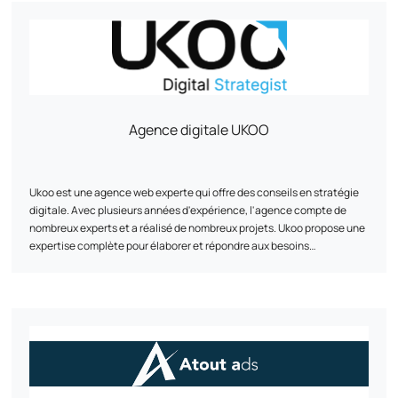
pouvoir réaliser un benchmark et apporter des idées aussi bien
point d’honneur à simplifier et à optimiser chaque projet pour rendre
business, marketing ou techniques.
l’aventure de l'e-commerce accessible et couronnée de succès.
Agence digitale UKOO
Ukoo est une agence web experte qui offre des conseils en stratégie
digitale. Avec plusieurs années d'expérience, l'agence compte de
nombreux experts et a réalisé de nombreux projets. Ukoo propose une
expertise complète pour élaborer et répondre aux besoins
stratégiques digitaux de ses clients, notamment dans les domaines
de l'e-commerce, du marketing digital et de la création de sites vitrine
L'agence met également en avant ses réalisations et présente son
équipe d'experts. Basée à Mulhouse, Ukoo est joignable par téléphone
ou via les réseaux sociaux.