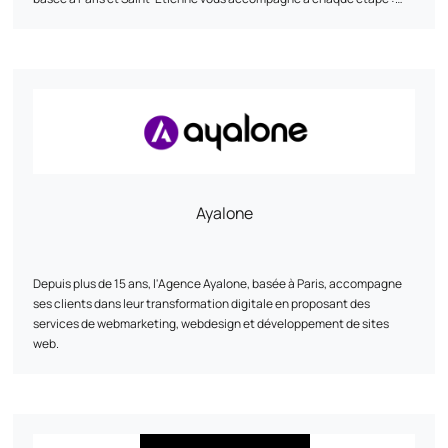
avant, pendant et après le lancement de votre solution. Nous veillons
à maîtriser chaque phase, du concept à l’après-lancement, en
mettant en place les moyens nécessaires pour vous aider à atteindre
vos objectifs.
Ayalone
Depuis plus de 15 ans, l'Agence Ayalone, basée à Paris, accompagne
ses clients dans leur transformation digitale en proposant des
services de webmarketing, webdesign et développement de sites
web.
Nos services :
•⁠ ⁠Webmarketing : Nous élaborons des stratégies sur mesure pour
accroître votre visibilité en ligne et atteindre vos objectifs