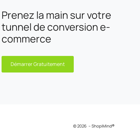
ondre
e nos
Prenez la main sur votre
rmance et
 au cœur de
tunnel de conversion e-
r des
rables.
commerce
Démarrer Gratuitement
© 2026 – ShopiMind
®