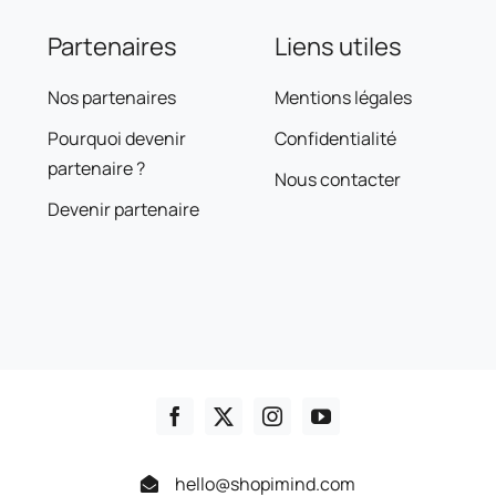
projet est pensé pour rép
précisément aux enjeux d
Partenaires
Liens utiles
clients. Créativité, perfo
expertise technique sont
notre démarche pour offri
Nos partenaires
Mentions légales
solutions concrètes et du
Pourquoi devenir
Confidentialité
partenaire ?
Nous contacter
Devenir partenaire
hello@shopimind.com