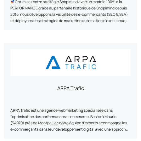
Optimisez votre stratégie Shopimind avec un modèle 100% à la
PERFORMANCE grâce au partenaire historique de Shopimind depuis
2016, nous développons la visibilité des e-commerçants (SEO & SEA)
et déployons des stratégies de marketing automation d'excellence,
grâce à des accompagnements sur-mesure basés sur un modèle à la
performance, pour transformer leur e-commerce en un véritable levier
Grâce à une méthodologie éprouvée et exclusive, nous avons déjà
de croissance durable.
accompagné +500 marques depuis 2011 en leur créant des
expériences clients exclusives et uniques grâce à une approche
data-driven.
Quelques références dont nous sommes fiers : Au vieux campeur,
Breizh Modelisme, Ojetables, Aménager ma maison, Tous Chalets,
Best Mobilier, Projet 13, Cflou, Oclope...
ARPA Trafic
ARPA Trafic est une agence webmarketing spécialisée dans
l'optimisation des performances e-commerce. Basée à Maurin
(34970) près de Montpellier, notre équipe d'experts accompagne les
e-commerçants dans leur développement digital avec une approche
stratégique et sur-mesure.