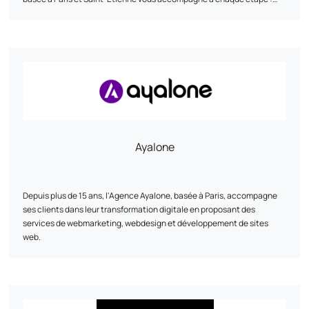
avant, pendant et après le lancement de votre solution. Nous veillons
à maîtriser chaque phase, du concept à l’après-lancement, en
mettant en place les moyens nécessaires pour vous aider à atteindre
vos objectifs.
Ayalone
Depuis plus de 15 ans, l'Agence Ayalone, basée à Paris, accompagne
ses clients dans leur transformation digitale en proposant des
services de webmarketing, webdesign et développement de sites
web.
Nos services :
•⁠ ⁠Webmarketing : Nous élaborons des stratégies sur mesure pour
accroître votre visibilité en ligne et atteindre vos objectifs