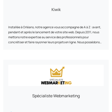
Discutons de vos ambitions ! Ensemble, nous pourrons élaborer une
stratégie sur mesure, parfaitement alignée avec vos objectifs.
Kiwik
Installée à Orléans, notre agence vous accompagne de A à Z : avant,
pendant et après le lancement de votre site web. Depuis 2011, nous
mettons notre expertise au service des professionnels pour
concrétiser et faire rayonner leurs projets en ligne. Nous possédons
un ADN technique fort : PrestaShop partenaire expert
,
Shopify, WooCommerce ou encore Symfony.
Chez Kiwik, chaque projet est une co-création. Nous privilégions une
approche sur-mesure pour innover, collaborer, et partager nos
compétences. L'objectif ? Vous offrir des solutions web qui répondent
à vos besoins et à vos objectifs. Kiwik : Votre partenaire e-commerce
expert et engagé à vos côtés !
Spécialiste Webmarketing