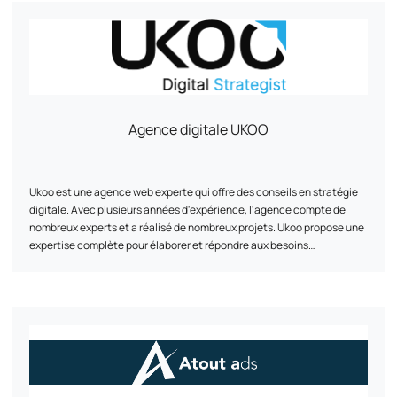
pouvoir réaliser un benchmark et apporter des idées aussi bien
point d’honneur à simplifier et à optimiser chaque projet pour rendre
business, marketing ou techniques.
l’aventure de l'e-commerce accessible et couronnée de succès.
Agence digitale UKOO
Ukoo est une agence web experte qui offre des conseils en stratégie
digitale. Avec plusieurs années d'expérience, l'agence compte de
nombreux experts et a réalisé de nombreux projets. Ukoo propose une
expertise complète pour élaborer et répondre aux besoins
stratégiques digitaux de ses clients, notamment dans les domaines
de l'e-commerce, du marketing digital et de la création de sites vitrine
L'agence met également en avant ses réalisations et présente son
équipe d'experts. Basée à Mulhouse, Ukoo est joignable par téléphone
ou via les réseaux sociaux.