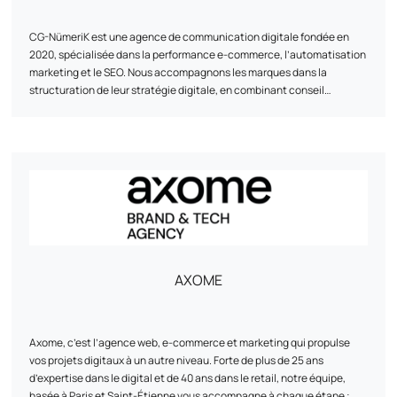
CG-NümeriK est une agence de communication digitale fondée en
2020, spécialisée dans la performance e-commerce, l’automatisation
marketing et le SEO. Nous accompagnons les marques dans la
structuration de leur stratégie digitale, en combinant conseil
stratégique, mise en œuvre technique et optimisation continue. De la
refonte d’un site à la mise en place de scénarios de marketing
automation, notre approche est pragmatique, centrée sur les
résultats, et adaptée aux réalités de chaque client. Basée entre l’Île-
de-France et La Rochelle, l’agence travaille avec des e-commerçants
de toute taille, avec une attention particulière portée à la relation
humaine, à l’agilité et à la fiabilité des solutions proposées.
AXOME
Axome, c’est l’agence web, e-commerce et marketing qui propulse
vos projets digitaux à un autre niveau. Forte de plus de 25 ans
d’expertise dans le digital et de 40 ans dans le retail, notre équipe,
basée à Paris et Saint-Étienne vous accompagne à chaque étape :