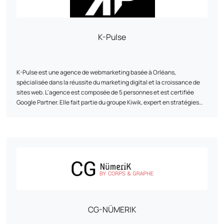
K-Pulse
K-Pulse est une agence de webmarketing basée à Orléans,
spécialisée dans la réussite du marketing digital et la croissance de
sites web. L'agence est composée de 5 personnes et est certifiée
Google Partner. Elle fait partie du groupe Kiwik, expert en stratégies
digitales. K-Pulse propose une gamme complète de services
marketing web sur-mesure, notamment le référencement naturel
(SEO), les campagnes publicitaires en ligne (SEA), l'animation des
réseaux sociaux et l'analyse de trafic (Web Analytics). L'agence met
en avant son accompagnement personnalisé, son expertise et son
agilité pour aider les entreprises à atteindre leurs objectifs. Elle
travaille avec des clients issus de divers secteurs et a développé des
partenariats avec des entreprises telles que Google, Semrush et
Prestashop.
CG-NÜMERIK