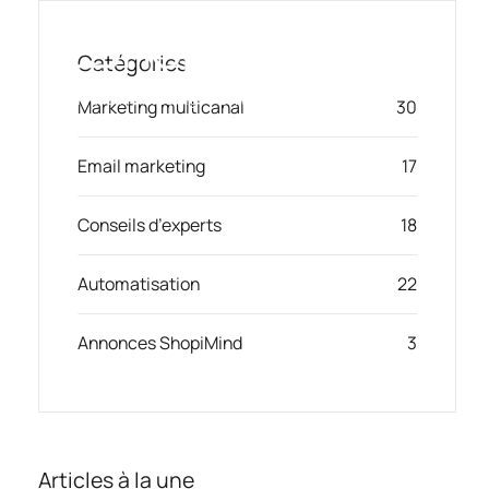
Passer
au
Catégories
contenu
Toggl
Smart Marketing, Powered by AI
Marketing multicanal
30
Navig
Email marketing
17
Solution
Conseils d’experts
18
Ressources & Partenaires
Automatisation
22
Offres
Annonces ShopiMind
3
Articles à la une