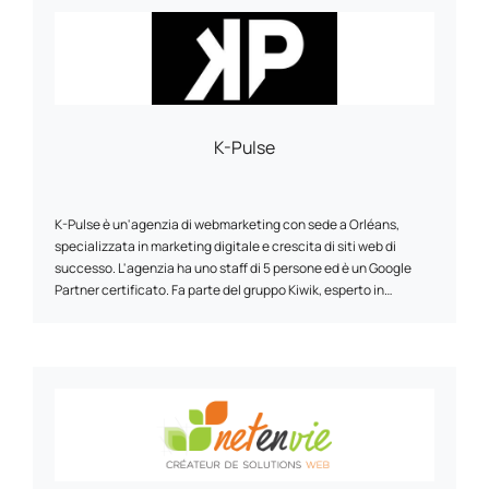
K-Pulse
K-Pulse è un'agenzia di webmarketing con sede a Orléans,
specializzata in marketing digitale e crescita di siti web di
successo. L'agenzia ha uno staff di 5 persone ed è un Google
Partner certificato. Fa parte del gruppo Kiwik, esperto in
strategie digitali. K-Pulse offre una gamma completa di servizi di
web marketing su misura, tra cui ottimizzazione per i motori di
ricerca (SEO), campagne pubblicitarie online (SEA), social
network e analisi del traffico (Web Analytics). L'agenzia utilizza
il suo supporto personalizzato, la sua esperienza e la sua agilità
per aiutare le aziende a raggiungere i loro obiettivi. Lavora con
clienti di diversi settori e ha sviluppato partnership con aziende
come Google, Semrush e Prestashop.