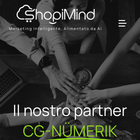
Skip
to
content
Toggl
Marketing Intelligente, Alimentato da AI
Navig
Solution
Resources & Partners
Offerte
Il nostro partner
CG-NÜMERIK