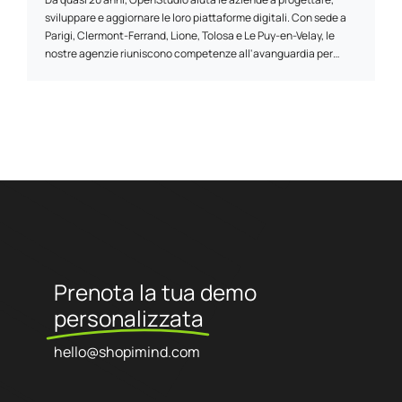
sviluppare e aggiornare le loro piattaforme digitali. Con sede a
Parigi, Clermont-Ferrand, Lione, Tolosa e Le Puy-en-Velay, le
nostre agenzie riuniscono competenze all'avanguardia per
realizzare progetti ad alto valore aggiunto. L'attività di
OpenStudio è strutturata intorno a tre aree principali: e-
commerce, sviluppo di piattaforme web personalizzate e
intelligenza artificiale. Si tratta di tre aree in cui attingiamo alle
nostre competenze tecniche e alla nostra capacità di
innovazione. Progettiamo siti web, piattaforme di e-commerce
(B2B/B2C) e applicazioni aziendali, basate su tecnologie open
source. Il nostro obiettivo è quello di offrire soluzioni ad alte
prestazioni e su misura per le sfide aziendali di ciascun cliente.
Prenota la tua demo
personalizzata
hello@shopimind.com