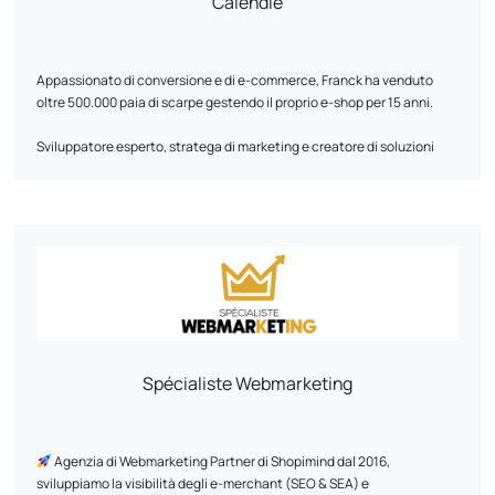
Calendle
Appassionato di conversione e di e-commerce, Franck ha venduto
oltre 500.000 paia di scarpe gestendo il proprio e-shop per 15 anni.
Sviluppatore esperto, stratega di marketing e creatore di soluzioni
digitali su misura, sarà una risorsa fondamentale per la vostra
crescita.
Il suo approccio si basa su un'analisi dettagliata delle esigenze delle
aziende e dei loro dati. Grazie alla sua esperienza, conosce a fondo i
dettagli dell'e-commerce e sa come decifrare il comportamento dei
consumatori per ottimizzare ogni fase del customer journey, dalla
prima interazione fino alla conversione.
Parliamo delle vostre ambizioni! Insieme possiamo sviluppare una
strategia su misura perfettamente in linea con i vostri obiettivi.
Spécialiste Webmarketing
Agenzia di Webmarketing Partner di Shopimind dal 2016,
sviluppiamo la visibilità degli e-merchant (SEO & SEA) e