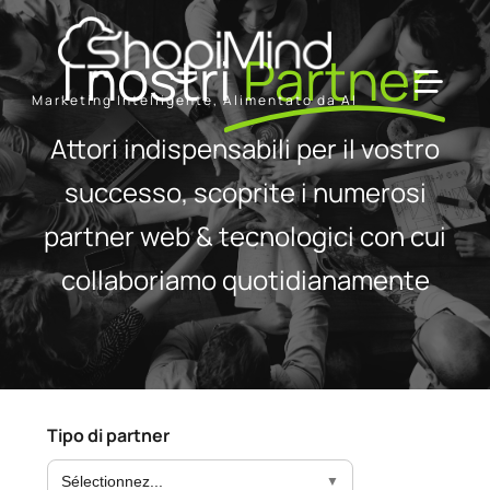
Skip
to
I nostri
Partner
content
Toggl
Marketing Intelligente, Alimentato da AI
Navig
Attori indispensabili per il vostro
Solution
successo, scoprite i numerosi
partner web & tecnologici con cui
Resources & Partners
collaboriamo quotidianamente
Offerte
Tipo di partner
Sélectionnez...