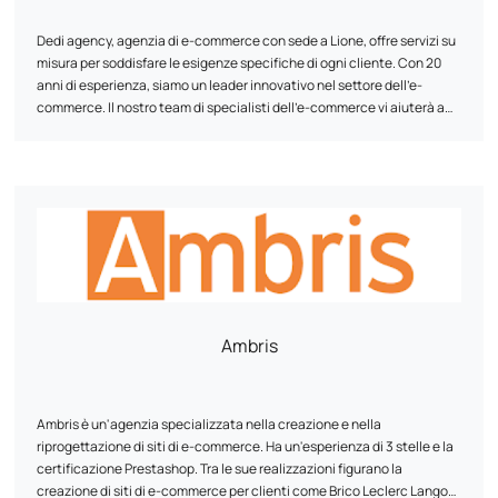
Dedi agency, agenzia di e-commerce con sede a Lione, offre servizi su
misura per soddisfare le esigenze specifiche di ogni cliente. Con 20
anni di esperienza, siamo un leader innovativo nel settore dell'e-
commerce. Il nostro team di specialisti dell'e-commerce vi aiuterà a
progettare e riprogettare il vostro sito web, garantendo la
compatibilità multipiattaforma, la velocità ottimale e una maggiore
sicurezza. Grazie alla nostra metodologia comprovata e al
monitoraggio regolare, l'agenzia Dedi vi aiuta a raggiungere i vostri
obiettivi e a ottimizzare il valore di vita dei vostri clienti.
Ambris
Ambris è un'agenzia specializzata nella creazione e nella
riprogettazione di siti di e-commerce. Ha un'esperienza di 3 stelle e la
certificazione Prestashop. Tra le sue realizzazioni figurano la
creazione di siti di e-commerce per clienti come Brico Leclerc Langon