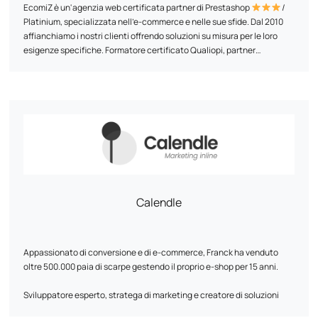
EcomiZ è un'agenzia web certificata partner di Prestashop
/
Platinium, specializzata nell'e-commerce e nelle sue sfide. Dal 2010
affianchiamo i nostri clienti offrendo soluzioni su misura per le loro
esigenze specifiche. Formatore certificato Qualiopi, partner
certificato Goole, agenzia partner SEMRUSH. Supportiamo gli e-
merchant nei loro progetti al di là del semplice aspetto tecnico. Ci
Il nostro impegno? Offrire i migliori servizi al miglior prezzo,
piace immergerci nel progetto per poterlo analizzare e fornire idee
combinando competenza tecnica e approccio strategico. Per noi è un
commerciali, di marketing e tecniche.
punto d'onore semplificare e ottimizzare ogni progetto per rendere
l'avventura dell'e-commerce accessibile e di successo.
Calendle
Appassionato di conversione e di e-commerce, Franck ha venduto
oltre 500.000 paia di scarpe gestendo il proprio e-shop per 15 anni.
Sviluppatore esperto, stratega di marketing e creatore di soluzioni
digitali su misura, sarà una risorsa fondamentale per la vostra