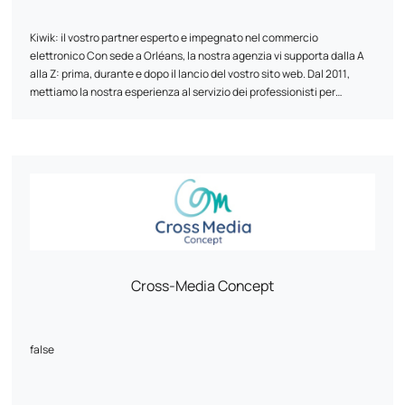
Kiwik: il vostro partner esperto e impegnato nel commercio
elettronico Con sede a Orléans, la nostra agenzia vi supporta dalla A
alla Z: prima, durante e dopo il lancio del vostro sito web. Dal 2011,
mettiamo la nostra esperienza al servizio dei professionisti per
realizzare i loro progetti online e farli brillare. Abbiamo un forte DNA
tecnico: partner esperto di PrestaShop
In Kiwik, ogni progetto è una co-creazione. Privilegiamo un approccio
, Shopify,
WooCommerce e Symfony.
su misura per innovare, collaborare e condividere le nostre
competenze. Il nostro obiettivo? Offrirvi soluzioni web che soddisfino
le vostre esigenze e i vostri obiettivi.
Cross-Media Concept
false