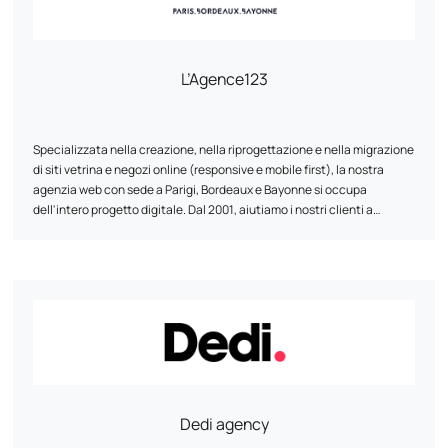
come Google, Semrush e Prestashop.
L’Agence123
Specializzata nella creazione, nella riprogettazione e nella migrazione
di siti vetrina e negozi online (responsive e mobile first), la nostra
agenzia web con sede a Parigi, Bordeaux e Bayonne si occupa
dell'intero progetto digitale. Dal 2001, aiutiamo i nostri clienti a
implementare la loro strategia online grazie alle nostre competenze
commerciali: sviluppo web, web design UI/UX e acquisizione di traffico
(SEO, SEA e SMO). Come web agency, sviluppiamo progetti digitali sui
diversi CMS (Content Management Systems) presenti sul mercato
per i quali siamo certificati (Prestashop, Wordpress, Magento, Joomla,
ecc.), contribuendo allo sviluppo dei marchi e delle aziende
internazionali che compongono l'attuale panorama del made in
France.
Dedi agency