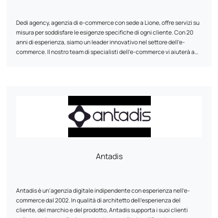
Dedi agency, agenzia di e-commerce con sede a Lione, offre servizi su
misura per soddisfare le esigenze specifiche di ogni cliente. Con 20
anni di esperienza, siamo un leader innovativo nel settore dell'e-
commerce. Il nostro team di specialisti dell'e-commerce vi aiuterà a
progettare e riprogettare il vostro sito web, garantendo la
compatibilità multipiattaforma, la velocità ottimale e una maggiore
sicurezza. Grazie alla nostra metodologia comprovata e al
monitoraggio regolare, l'agenzia Dedi vi aiuta a raggiungere i vostri
obiettivi e a ottimizzare il valore di vita dei vostri clienti.
Antadis
Antadis è un'agenzia digitale indipendente con esperienza nell'e-
commerce dal 2002. In qualità di architetto dell'esperienza del
cliente, del marchio e del prodotto, Antadis supporta i suoi clienti