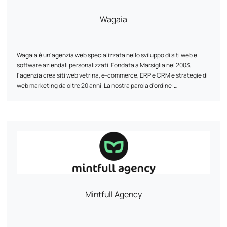
Wagaia
Wagaia è un'agenzia web specializzata nello sviluppo di siti web e
software aziendali personalizzati. Fondata a Marsiglia nel 2003,
l'agenzia crea siti web vetrina, e-commerce, ERP e CRM e strategie di
web marketing da oltre 20 anni. La nostra parola d'ordine:
personalizzazione. Il nostro team di esperti in sviluppo digitale e
marketing progetta soluzioni uniche e personalizzate in base alle
esigenze specifiche di ogni cliente. Combiniamo le prestazioni
tecniche con la strategia digitale: UI/UX, ottimizzazione dei tunnel di
conversione, SEO e analisi dei dati per massimizzare la visibilità e i
risultati online.
Mintfull Agency