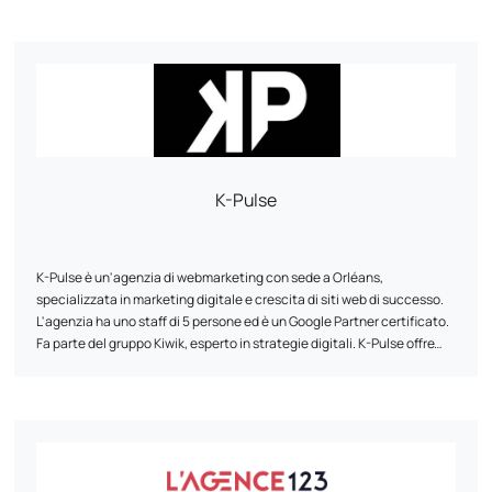
crescita.
Il suo approccio si basa su un'analisi dettagliata delle esigenze delle
aziende e dei loro dati. Grazie alla sua esperienza, conosce a fondo i
dettagli dell'e-commerce e sa come decifrare il comportamento dei
consumatori per ottimizzare ogni fase del customer journey, dalla
prima interazione fino alla conversione.
Parliamo delle vostre ambizioni! Insieme possiamo sviluppare una
strategia su misura perfettamente in linea con i vostri obiettivi.
K-Pulse
K-Pulse è un'agenzia di webmarketing con sede a Orléans,
specializzata in marketing digitale e crescita di siti web di successo.
L'agenzia ha uno staff di 5 persone ed è un Google Partner certificato.
Fa parte del gruppo Kiwik, esperto in strategie digitali. K-Pulse offre
una gamma completa di servizi di web marketing su misura, tra cui
ottimizzazione per i motori di ricerca (SEO), campagne pubblicitarie
online (SEA), social network e analisi del traffico (Web Analytics).
L'agenzia utilizza il suo supporto personalizzato, la sua esperienza e la
sua agilità per aiutare le aziende a raggiungere i loro obiettivi. Lavora
con clienti di diversi settori e ha sviluppato partnership con aziende