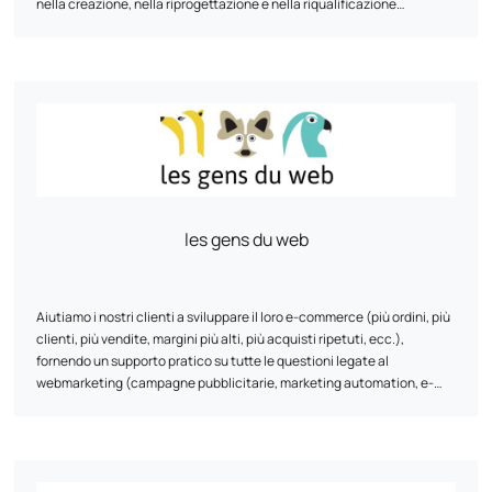
nella creazione, nella riprogettazione e nella riqualificazione
dell'ecosistema e-commerce e omnichannel. Dalla consulenza sulla
scelta di soluzioni di terze parti, all'auditing e all'ottimizzazione, fino
allo sviluppo e all'integrazione, Antadis è al vostro fianco in ogni fase
del processo.
les gens du web
Aiutiamo i nostri clienti a sviluppare il loro e-commerce (più ordini, più
clienti, più vendite, margini più alti, più acquisti ripetuti, ecc.),
fornendo un supporto pratico su tutte le questioni legate al
webmarketing (campagne pubblicitarie, marketing automation, e-
reputation, monitoraggio/direzione dell'e-commerce,
referenziamento naturale, conversione dei visitatori, acquisti ripetuti,
tracciamento, data science, ecc.)