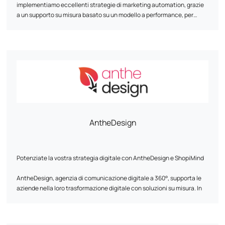
implementiamo eccellenti strategie di marketing automation, grazie
a un supporto su misura basato su un modello a performance, per
trasformare il loro e-commerce in una vera e propria leva di crescita
sostenibile.
Grazie a una metodologia comprovata ed esclusiva, dal 2011 abbiamo
già supportato +500 marchi, creando per loro esperienze esclusive e
uniche per i clienti con un approccio data-driven.
Alcune referenze di cui siamo orgogliosi: Au vieux campeur, Breizh
Modelisme, Ojetables, Aménager ma maison, Tous Chalets, Best
Mobilier, Projet 13, Cflou, Oclope...
AntheDesign
Potenziate la vostra strategia digitale con AntheDesign e ShopiMind
AntheDesign, agenzia di comunicazione digitale a 360°, supporta le
aziende nella loro trasformazione digitale con soluzioni su misura. In
collaborazione con ShopiMind, ottimizziamo il vostro marketing
digitale per aumentare l'acquisizione e la fidelizzazione dei clienti.